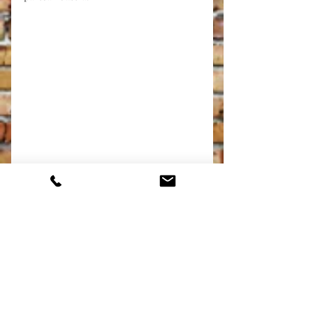
Etichete:
relații, conflicte, comunicare
familie, cuplu