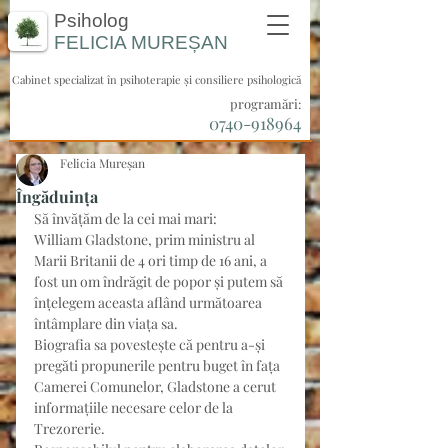
Psiholog
FELICIA
MUREȘAN
Cabinet specializat în psihoterapie și consiliere psihologică
programări:
0740-918964
Felicia Mureșan
Îngăduința
Să învățăm de la cei mai mari:
William Gladstone, prim ministru al 
Marii Britanii de 4 ori timp de 16 ani, a 
fost un om îndrăgit de popor și putem să 
înțelegem aceasta aflând următoarea 
întâmplare din viața sa.
Biografia sa povestește că pentru a-și 
pregăti propunerile pentru buget în fața 
Camerei Comunelor, Gladstone a cerut 
informațiile necesare celor de la 
Trezorerie.