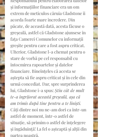
Responsabilul pentru elaborarea datelor 
și informațiilor financiare era un om 
extrem de meticulos căruia Gladstone îi 
acorda foarte mare încredere. Din 
păcate, de această dată, acesta făcuse o 
greșeală, astfel că Gladstone ajunsese în 
fața Camerei Comunelor cu informații 
greșite pentru care a fost aspru criticat.
Ulterior, Gladstone l-a chemat pentru o 
stare de vorbă pe cel responsabil cu 
întocmirea rapoartelor și datelor 
financiare. Bineînțeles că acesta se 
aștepta să fie aspru criticat și în cele din 
urmă concediat. Dar, spre surprinderea 
lui, Gladstone i-a spus: 
Știu cât de mult 
te-a îngrijorat această greșeală, așa că 
am trimis după tine pentru a te liniști.
Câți dintre noi nu ne-am dori ca într-un 
astfel de moment, într-o astfel de 
situație, să primim o astfel de înțelegere 
și îngăduință! La fel o așteaptă și alții din 
partea noastră.