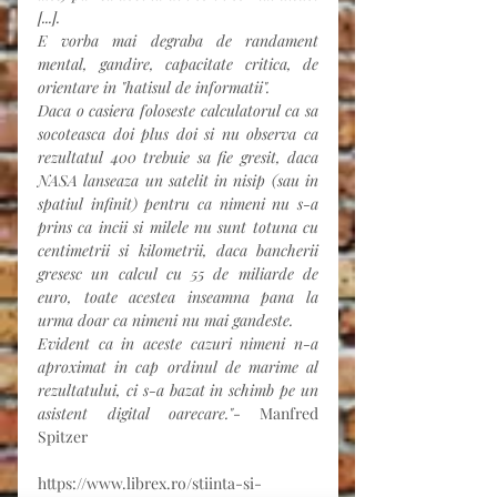
[...].
E vorba mai degraba de randament 
mental, gandire, capacitate critica, de 
orientare in "hatisul de informatii".
Daca o casiera foloseste calculatorul ca sa 
socoteasca doi plus doi si nu observa ca 
rezultatul 400 trebuie sa fie gresit, daca 
NASA lanseaza un satelit in nisip (sau in 
spatiul infinit) pentru ca nimeni nu s-a 
prins ca incii si milele nu sunt totuna cu 
centimetrii si kilometrii, daca bancherii 
gresesc un calcul cu 55 de miliarde de 
euro, toate acestea inseamna pana la 
urma doar ca nimeni nu mai gandeste.
Evident ca in aceste cazuri nimeni n-a 
aproximat in cap ordinul de marime al 
rezultatului, ci s-a bazat in schimb pe un 
asistent digital oarecare."
- Manfred 
Spitzer
https://www.librex.ro/stiinta-si-