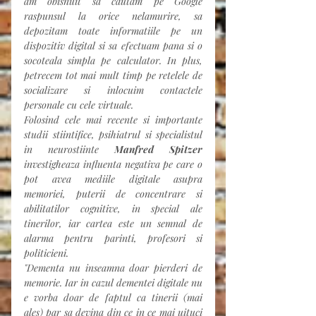
am obisnuit sa cautam pe Google 
raspunsul la orice nelamurire, sa 
depozitam toate informatiile pe un 
dispozitiv digital si sa efectuam pana si o 
socoteala simpla pe calculator. In plus, 
petrecem tot mai mult timp pe retelele de 
socializare si inlocuim contactele 
personale cu cele virtuale.
Folosind cele mai recente si importante 
studii stiintifice, psihiatrul si specialistul 
in neurostiinte 
Manfred Spitzer
investigheaza influenta negativa pe care o 
pot avea mediile digitale asupra 
memoriei, puterii de concentrare si 
abilitatilor cognitive, in special ale 
tinerilor, iar cartea este un semnal de 
alarma pentru parinti, profesori si 
politicieni.
"Dementa nu inseamna doar pierderi de 
memorie. Iar in cazul dementei digitale nu 
e vorba doar de faptul ca tinerii (mai 
ales) par sa devina din ce in ce mai uituci 