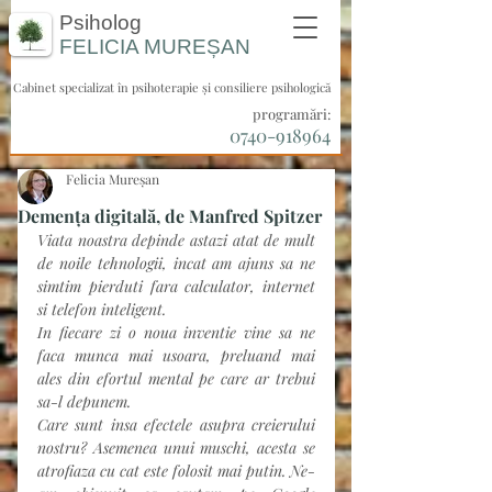
Psiholog
FELICIA
MUREȘAN
Cabinet specializat în psihoterapie și consiliere psihologică
programări:
0740-918964
Felicia Mureșan
Demența digitală, de Manfred Spitzer
Viata noastra depinde astazi atat de mult 
de noile tehnologii, incat am ajuns sa ne 
simtim pierduti fara calculator, internet 
si telefon inteligent.
In fiecare zi o noua inventie vine sa ne 
faca munca mai usoara, preluand mai 
ales din efortul mental pe care ar trebui 
sa-l depunem.
Care sunt insa efectele asupra creierului 
nostru? Asemenea unui muschi, acesta se 
atrofiaza cu cat este folosit mai putin. Ne-