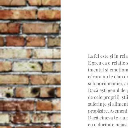
La fel este și în rel
E greu ca o relație
(mental și emoționa
cărora nu le dăm dr
sub norii mâniei, ai
Dacă ești genul de 
de cele proprii), șt
suferințe și aliment
propășire. Asemeni 
Dacă cineva te-au ră
cu o duritate nejust