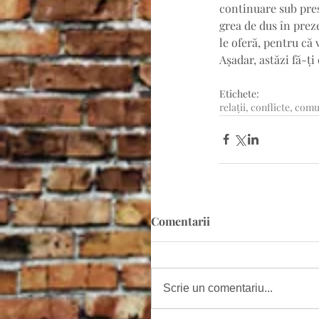
continuare sub presi
grea de dus în prez
le oferă, pentru că 
Așadar, astăzi fă-ți 
Etichete:
relații, conflicte, com
Comentarii
Scrie un comentariu...