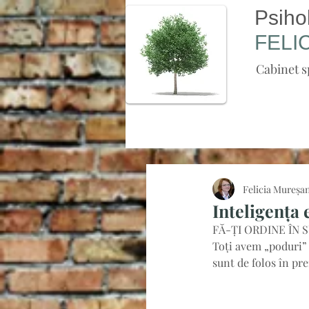
Psiho
FELI
Cabinet s
Felicia Mureșa
Inteligența
FĂ-ȚI ORDINE ÎN 
Toți avem „poduri” 
sunt de folos în pre