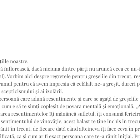
ațiile noastre.
 să înflorească, dacă niciuna dintre părți nu aruncă ceea ce nu-
l). Vorbim aici despre regretele pentru greșelile din trecut, r
umul pentru că avem impresia că celălalt ne-a greșit, dureri 
 scepticismului și ai izolării.
persoană care adună resentimente și care se agață de greșelile d
ii cum e să te simți copleșit de povara mentală și emoțională. „
area resentimentelor îți mănâncă sufletul, îți consumă fericirea
sentimentului de vinovăție, acest balast te ține închis în trecu
nit în trecut, de fiecare dată când altcineva îți face ceva în pr
ificată, ca și cum ar fi exact persoana care te-a rănit inițial. Pr