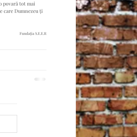
o povară tot mai 
 pe care Dumnezeu ți 
Fundația S.E.E.R