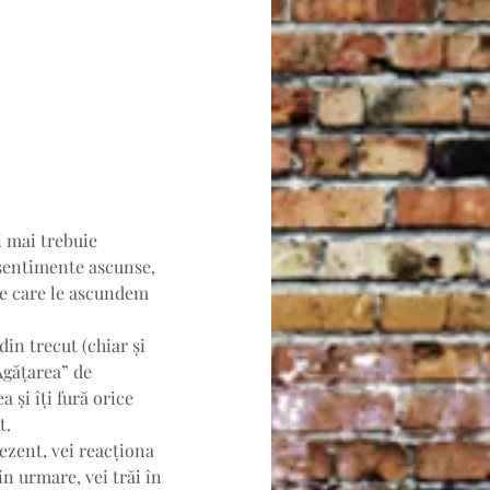
i mai trebuie 
esentimente ascunse, 
pe care le ascundem 
in trecut (chiar și 
Agățarea” de 
 și îți fură orice 
t.
ezent, vei reacționa 
in urmare, vei trăi în 