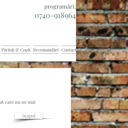
programări:
0740-918964
Părinți & Copii
Recomandări
Contact
ut care nu ne mai 
înapoi