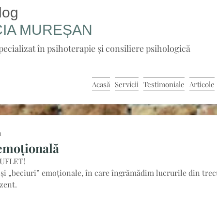
log
CIA
MUREȘAN
pecializat în psihoterapie și consiliere psihologică
Acasă
Servicii
Testimoniale
Articole
n
 emoțională
SUFLET!
și „beciuri” emoționale, în care îngrămădim lucrurile din trec
zent.