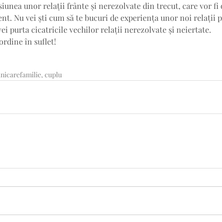
unea unor relații frânte și nerezolvate din trecut, care vor fi 
ent. Nu vei ști cum să te bucuri de experiența unor noi relații
vei purta cicatricile vechilor relații nerezolvate și neiertate.
ordine în suflet!
unicare
familie, cuplu