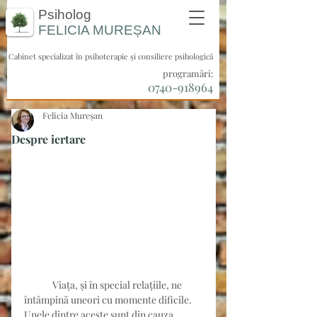
Psiholog
FELICIA
MUREȘAN
Cabinet specializat în psihoterapie și consiliere psihologică
programări:
0740-918964
Felicia Mureșan
Despre iertare
	Viața, și în special relațiile, ne 
întâmpină uneori cu momente dificile. 
Unele dintre aceste sunt din cauza 