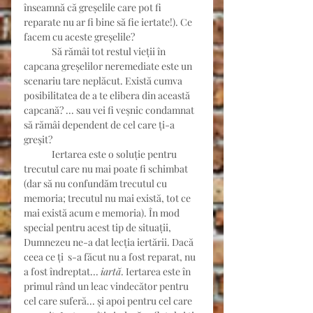
înseamnă că greșelile care pot fi 
reparate nu ar fi bine să fie iertate!). Ce 
facem cu aceste greșelile?
	Să rămâi tot restul vieții în 
capcana greșelilor neremediate este un 
scenariu tare neplăcut. Există cumva 
posibilitatea de a te elibera din această 
capcană? ... sau vei fi veșnic condamnat 
să rămâi dependent de cel care ți-a 
greșit?
	Iertarea este o soluție pentru 
trecutul care nu mai poate fi schimbat 
(dar să nu confundăm trecutul cu 
memoria; trecutul nu mai există, tot ce 
mai există acum e memoria). În mod 
special pentru acest tip de situații, 
Dumnezeu ne-a dat lecția iertării. Dacă 
ceea ce ți  s-a făcut nu a fost reparat, nu 
a fost îndreptat... 
iartă
. Iertarea este în 
primul rând un leac vindecător pentru 
cel care suferă... și apoi pentru cel care 