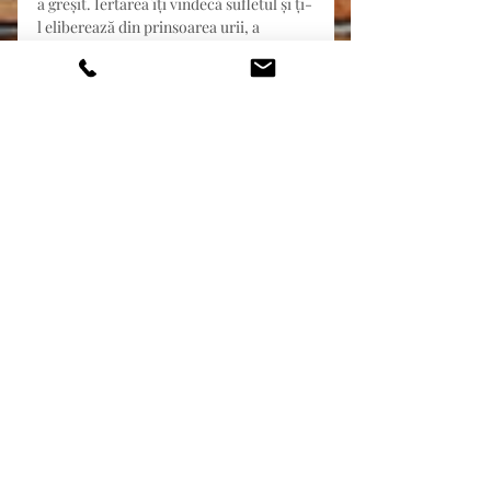
a greșit. Iertarea îți vindecă sufletul și ți-
l eliberează din prinsoarea urii, a 
nedreptății.  A ierta înseamnă a-ți 
elibera propriul suflet din capcana 
nedreptăților făcute.
	Da, într-adevăr, iertarea este o 
artă. Este o binecuvântare eliberatoare 
și poate fi învățată de către cei care 
doresc să o învețe.
Etichete:
relații, conflicte, comunicare
familie, cuplu
Comentarii