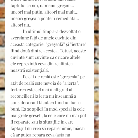
faptului că noi, oamenii, greșim... 
uneori mai puțin, alteori mai mult... 
uneori greșeala poate fi remediată... 
alteori nu...
	În ultimul timp s-a dezvoltat o 
aversiune față de unele cuvinte din 
această categorie, ”greșeală” și ”iertare” 
fiind două dintre acestea. Totuși, aceste 
cuvinte sunt cuvinte ca oricare altele, 
ele reprezintă ceva din realitatea 
noastră existențială.
	Pe cât de reală este ”greșeala” pe 
atât de reală este nevoia de ”a ierta”. 
Iertarea este cel mai înalt grad al 
reconcilierii (a ierta nu înseamnă a 
considera răul făcut ca fiind un lucru 
bun). Ea se aplică în mod special la cele 
mai grele greșeli, la cele care nu mai pot 
fi reparate sau la situațiile în care 
făptașul nu vrea să repare nimic, măcar 
că ar putea repara ceva (asta nu 