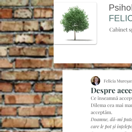
Psiho
FELI
Cabinet s
Felicia Mureșa
Despre acce
Ce înseamnă accept
Dilema cea mai mare
acceptăm.
Doamne, dă-mi putere
care le pot și înțele