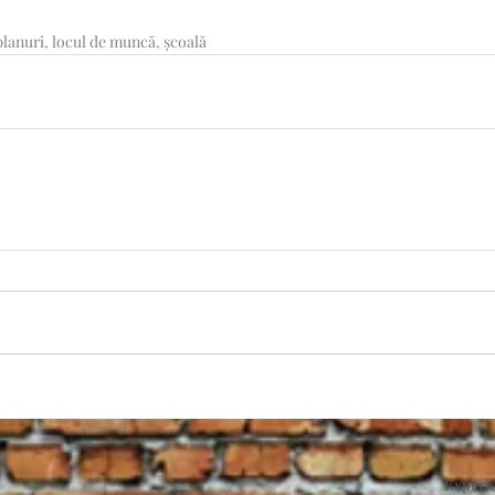
planuri, locul de muncă, școală
Experie