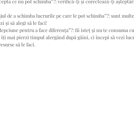
epta ce nu pot schimba”?: verifică-ți și corectează-ți așteptări
ul de a schimba lucrurile pe care le pot schimba”?: sunt multe 
i și să alegi să le faci!
epciune pentru a face diferența”?: fii isteț și nu te consuma cu
u îți mai pierzi timpul alergând după găini, ci începi să vezi lucr
esurse să le faci.