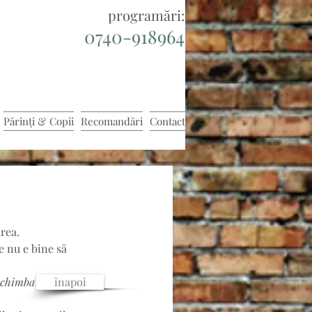
programări:
0740-918964
Părinți & Copii
Recomandări
Contact
rea. 
e nu e bine să 
schimba lucrurile pe 
înapoi