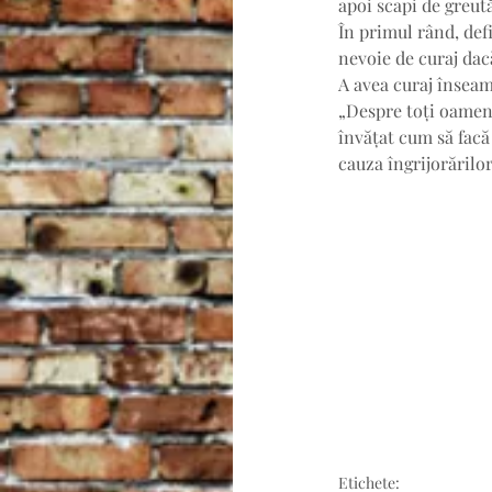
apoi scapi de greută
În primul rând, defi
nevoie de curaj dacă 
A avea curaj înseamn
„Despre toți oameni
învățat cum să facă 
cauza îngrijorărilo
Etichete: