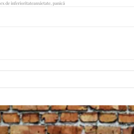
ex de inferioritate
anxietate, panică
Experie