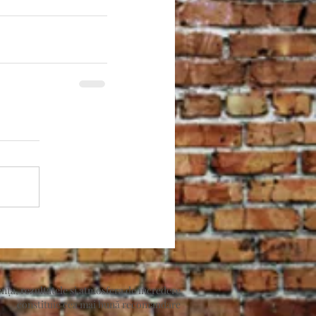
nța, rezultatele și atmosfera de încredere
constituie cea mai bună recomandare