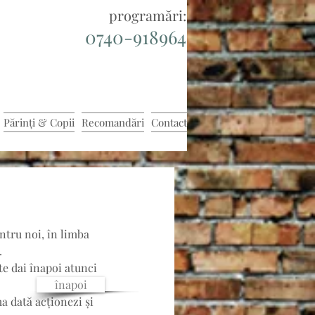
programări:
0740-918964
Părinți & Copii
Recomandări
Contact
ntru noi, în limba 
. 
te dai înapoi atunci 
înapoi
a dată acționezi și 