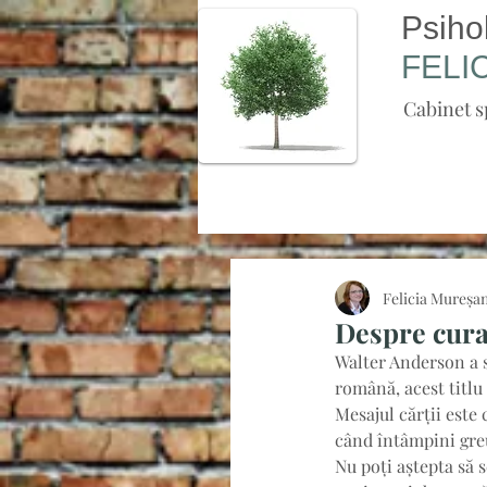
Psiho
FELI
Cabinet s
Felicia Mureșa
Despre cura
Walter Anderson a sc
română, acest titlu 
Mesajul cărții este 
când întâmpini greu
Nu poți aștepta să s