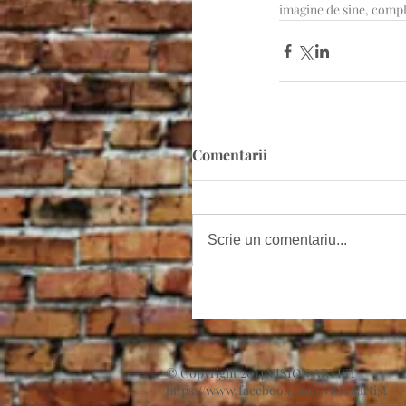
imagine de sine, compl
Comentarii
Scrie un comentariu...
© Copyright 2014 VISION ARTIST
https://www.facebook.com/visionartist