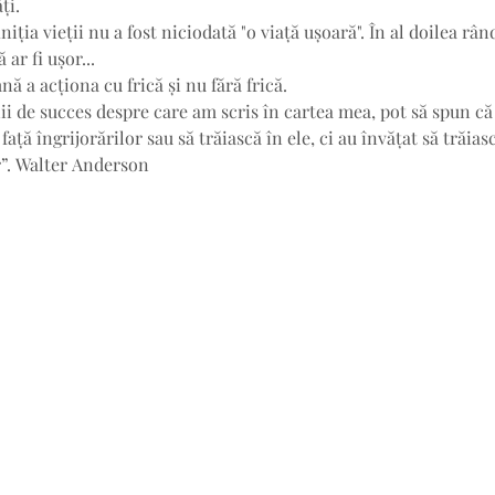
ți. 
niția vieții nu a fost niciodată "o viață ușoară". În al doilea rând
ar fi ușor...
ă a acționa cu frică și nu fără frică.
i de succes despre care am scris în cartea mea, pot să spun că
față îngrijorărilor sau să trăiască în ele, ci au învățat să trăia
r”. Walter Anderson