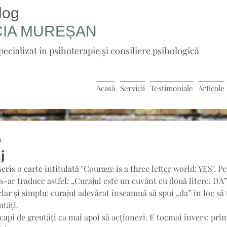
log
CIA
MUREȘAN
pecializat în psihoterapie și consiliere psihologică
Acasă
Servicii
Testimoniale
Articole
n
j
ris o carte intitulată "Courage is a three letter world: YES". Pe
s-ar traduce astfel: „Curajul este un cuvânt cu două litere: DA”
clar și simplu: curajul adevărat înseamnă să spui „da” în loc să 
tăți. 
capi de greutăți ca mai apoi să acționezi. E tocmai invers: prim