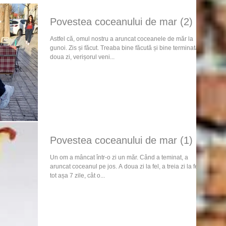
Povestea coceanului de mar (2)
Astfel că, omul nostru a aruncat coceanele de măr la
gunoi. Zis și făcut. Treaba bine făcută și bine terminată. A
doua zi, verișorul veni...
Povestea coceanului de mar (1)
Un om a mâncat într-o zi un măr. Când a teminat, a
aruncat coceanul pe jos. A doua zi la fel, a treia zi la fel și
tot așa 7 zile, cât o...