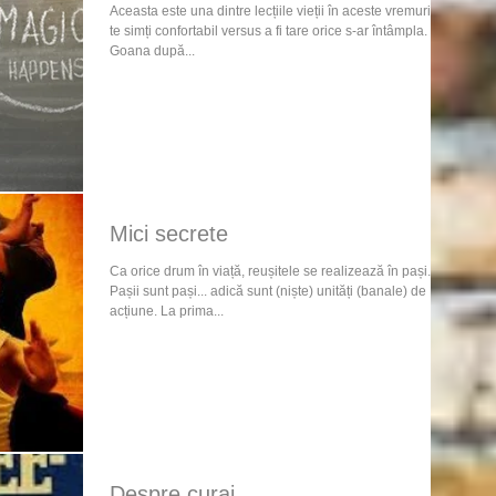
Aceasta este una dintre lecțiile vieții în aceste vremuri: a
te simți confortabil versus a fi tare orice s-ar întâmpla.
Goana după...
Mici secrete
Ca orice drum în viață, reușitele se realizează în pași.
Pașii sunt pași... adică sunt (niște) unități (banale) de
acțiune. La prima...
Despre curaj