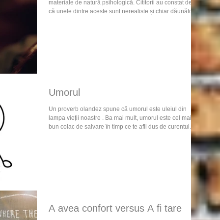
materiale de natură psihologică. Cititorii au constat deja
că unele dintre aceste sunt nerealiste și chiar dăunătoare.
Specialiștii confirmă acest lucru. De aceea, este important
să atragem atenția asupra acestui trend dăunător pentru
populație și, în mod special, pentru oamenii care se
confruntă în mod direct cu dificultăți și probleme în viața
de zi cu zi. În articolul de mai jos găsim un exemplu bine
prezentat și argu
Umorul
Un proverb olandez spune că umorul este uleiul din
lampa vieții noastre . Ba mai mult, umorul este cel mai
bun colac de salvare în timp ce te afli dus de curentul
vieții (Wilhelm Raabe). Poate niciodată nu am privit
umorul ca fiind o formă de înțelepciune, dar Charles
Dickens tocmai astfel îl considera: umorul ia lumea așa
cum este și încearcă s-o suporte cu înțelepciune . Lista
beneficiilor câștigate prin umor poate continua pentru că
este lungă și ar fi bine să luăm seama l
A avea confort versus A fi tare