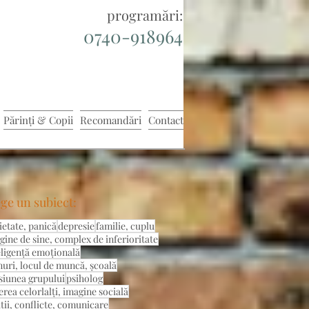
programări:
0740-918964
Părinți & Copii
Recomandări
Contact
ge un subiect:
ietate, panică
depresie
familie, cuplu
gine de sine, complex de inferioritate
eligență emoțională
nuri, locul de muncă, școală
siunea grupului
psiholog
erea celorlalți, imagine socială
ații, conflicte, comunicare