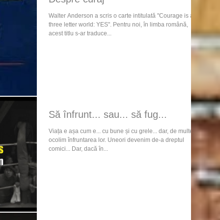
Walter Anderson a scris o carte intitulată "Courage is a
three letter world: YES". Pentru noi, în limba română,
acest titlu s-ar traduce...
Să înfrunt... sau... să fug...
Viața e așa cum e... cu bune și cu grele... dar, de multe ori,
ocolim înfruntarea lor. Uneori devenim de-a dreptul
comici... Dar, dacă în...