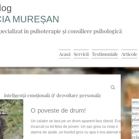
log
CIA
MUREȘAN
pecializat în psihoterapie și consiliere psihologică
Acasă
Servicii
Testimoniale
Articole
Ale
inteligență emoțională & dezvoltare personală:
anx
ima
O poveste de drum!
int
pla
Un calator se tara pe un drum aparent fara sfarsit. Era
pre
incarcat cu tot felul de poveri. Un sac greu cu nisip ii
păr
atarna de spate, un burduf gros cu apa ii era atarnat in
rel
jurul corpului. In mana dreapta ducea o piatra de forma