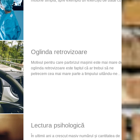
motorie simplă, spre exemplu un exercițiu de bătăi cu
degetul. În timp ce subiecții realizau exercițiul, era
efectuat un RMN pentru a urmări funcționalitatea
creierului. Apoi, s-a cerut subiecților să repete zilnic
exercițiul, timp de câteva săptămâni, după care s-a
repetat RMN-ul. Astfel, s-a constatat că zona creierului
implicată în îndeplinirea sarcinii e
Oglinda retrovizoare
Motivul pentru care parbrizul mașinii este mai mare decât
oglinda retrovizoare este faptul că ar trebui să ne
petrecem cea mai mare parte a timpului uitându-ne
înainte și doar periodic aruncându-ne câte o privire și în
urmă, pentru a ne reaminti lecțiile învățate în trecut, în
mod special lecțiile învățate din greșelile făcute. Făcând
astfel, putem continua să mergem înainte în siguranță și
să ajungem la destinație. © Fundația S.E.E.R
Lectura psihologică
În ultimii ani a crescut masiv numărul și cantitatea de