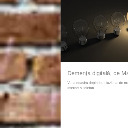
Demența digitală, de Ma
Viata noastra depinde astazi atat de mul
internet si telefon...