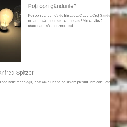
Poți opri gândurile?
Poți opri gândurile? de Elisabeta Claudia Creț Gânduri,
miliarde, să le numere, cine poate? Vin cu viteză
năucitoare, să te dezmeticești...
nfred Spitzer
t de noile tehnologii, incat am ajuns sa ne simtim pierduti fara calculator,