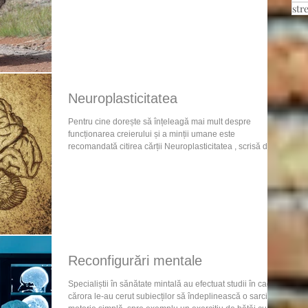
str
ciudata, iar in stanga, un bolovan. In jurul gatului o piatra
de moara se legana la capatul unei franghii roase. Lanturi
ruginite, cu care tragea mari greutati prin nisipul prafos, ii
raneau gleznele. Pe cap, omul tinea in echilibru un
dovleac pe jumatat
Neuroplasticitatea
Pentru cine dorește să înțeleagă mai mult despre
funcționarea creierului și a minții umane este
recomandată citirea cărții Neuroplasticitatea , scrisă de
acad. prof. dr. Leon Dănăilă. Între multe perspective care
se vehiculează despre psihicul uman, aceasta carte
prezintă realități dovedite prin studii de specialitate. Chiar
dacă prezintă informații de specialitate, cartea poate fi
parcursă ușor, iar cititorul poate să înțeleagă mesajul ei.
Neuroplasticitatea este capacitatea
Reconfigurări mentale
Specialiștii în sănătate mintală au efectuat studii în cadrul
cărora le-au cerut subiecților să îndeplinească o sarcină