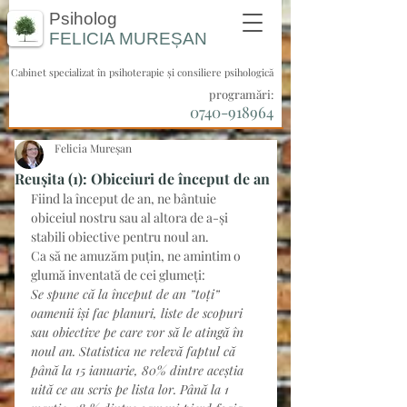
Psiholog
FELICIA
MUREȘAN
Cabinet specializat în psihoterapie și consiliere psihologică
programări:
0740-918964
Felicia Mureșan
Reușita (1): Obiceiuri de început de an
Fiind la început de an, ne bântuie 
obiceiul nostru sau al altora de a-și 
stabili obiective pentru noul an.
Ca să ne amuzăm puțin, ne amintim o 
glumă inventată de cei glumeți:
Se spune că la început de an ”toți” 
oamenii își fac planuri, liste de scopuri 
sau obiective pe care vor să le atingă în 
noul an. Statistica ne relevă faptul că 
până la 15 ianuarie, 80% dintre aceștia 
uită ce au scris pe lista lor. Până la 1 