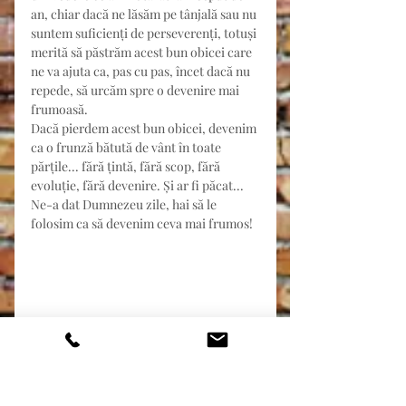
an, chiar dacă ne lăsăm pe tânjală sau nu 
suntem suficienți de perseverenți, totuși 
merită să păstrăm acest bun obicei care 
ne va ajuta ca, pas cu pas, încet dacă nu 
repede, să urcăm spre o devenire mai 
frumoasă.
Dacă pierdem acest bun obicei, devenim 
ca o frunză bătută de vânt în toate 
părțile... fără țintă, fără scop, fără 
evoluție, fără devenire. Și ar fi păcat...
Ne-a dat Dumnezeu zile, hai să le 
folosim ca să devenim ceva mai frumos!