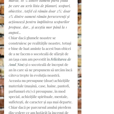
martie, 18 % dintre oameni pierd foaia 
pe care au scris lista de planuri, scopuri, 
obiective. Astfel că rămân doar 2%: doar 
2% dintre oameni rămân perseverenți și 
acționează pentru împlinirea scopurilor 
propuse, dar... și aceștia mor până la 1 
august...
Chiar dacă glumele noastre se 
construiesc pe realitățile noastre, totuși 
e bine de luat aminte la acest bun obicei 
de a ne facem o socoteală de sfârșit de 
an (așa cum am povestit în 
Felicitarea de 
Anul Nou
) și o socoteală de început de 
an în care să ne propunem să urcăm încă 
câteva trepte în evoluția noastră. 
Aceasta nu presupune (doar) achizițiile 
materiale (mașină, case, haine, pantofi, 
parfumuri etc) ci presupune, în mod 
special, achizițiile spirituale, mentale, 
sufletești, de caracter și așa mai departe.
Chiar dacă pe parcursul anului pierdem 
din vedere ce am hotărât la început de 